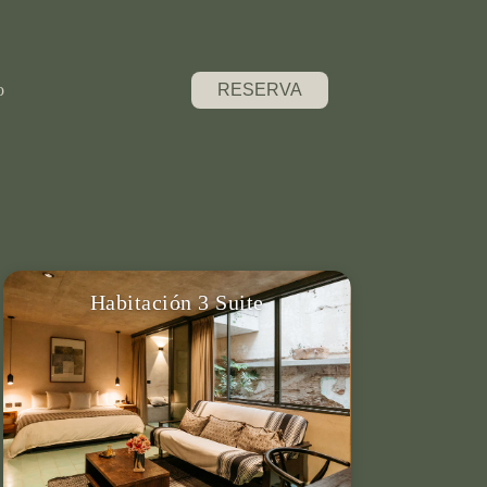
o
RESERVA
Habitación 3 Suite
Para 4 personas, cama King, 1 sofá
cama, baño privado, terraza privada,
aire acondicionado, smart TV & más.
VER DETALLES