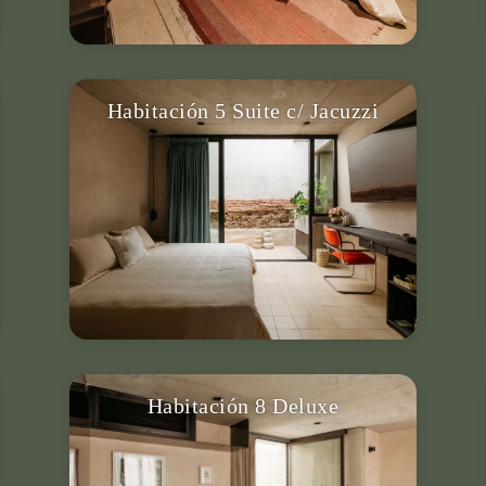
Habitación 5 Suite c/ Jacuzzi
Para 4 personas, cama King, 1 sofá
cama, Jacuzzi, baño privado, terraza
privada & más.
VER DETALLES
Habitación 8 Deluxe
Para 2 personas, cama King, baño
privado, aire acondicionado, smart TV