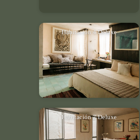
Habitación 4 Deluxe
Para 2 personas, cama King, baño
privado, terraza privada, aire
acondicionado, smart TV & más.
VER DETALLES
Habitación 7 Deluxe
Para 2 personas, cama King, baño
privado, aire acondicionado, smart TV