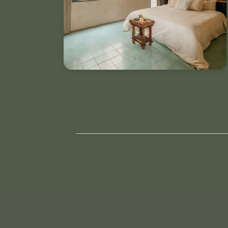
& más.
VER DETALLES