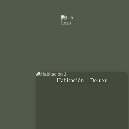
Habitación 1 Deluxe
Para 2 personas, cama King, baño
privado, terraza privada, aire
acondicionado, smart TV & más.
VER DETALLES