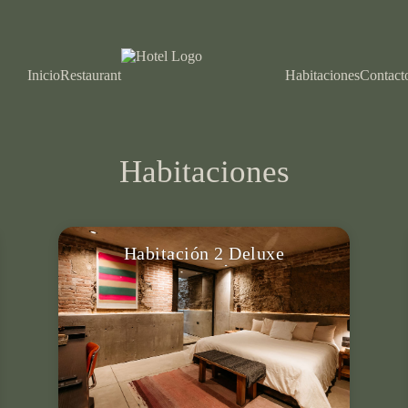
Inicio
Restaurant
Habitaciones
Contact
Habitaciones
Habitación 2 Deluxe
Para 2 personas, cama King, baño
privado, terraza privada, aire
acondicionado, smart TV & más.
VER DETALLES