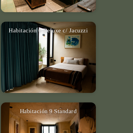
Habitación 6 Deluxe c/ Jacuzzi
Para 2 personas, cama doble, Jacuzzi,
baño privado, terraza privada & más.
VER DETALLES
Habitación 9 Standard
Para 2 personas, cama King, baño
privado, aire acondicionado, smart TV