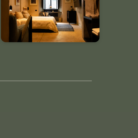
& más.
VER DETALLES